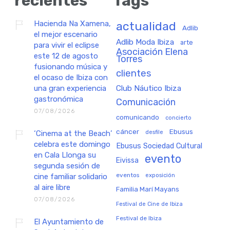
recientes
Tags
Hacienda Na Xamena,
actualidad
Adlib
el mejor escenario
Adlib Moda Ibiza
arte
para vivir el eclipse
Asociación Elena
este 12 de agosto
Torres
fusionando música y
clientes
el ocaso de Ibiza con
una gran experiencia
Club Náutico Ibiza
gastronómica
Comunicación
07/08/2026
comunicando
concierto
cáncer
Ebusus
‘Cinema at the Beach’
desfile
celebra este domingo
Ebusus Sociedad Cultural
en Cala Llonga su
evento
Eivissa
segunda sesión de
eventos
exposición
cine familiar solidario
al aire libre
Familia Marí Mayans
07/08/2026
Festival de Cine de Ibiza
Festival de Ibiza
El Ayuntamiento de