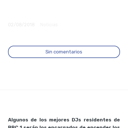
semana de fiesta
abierto al público
02/08/2018
Noticias
Sin comentarios
Algunos de los mejores DJs residentes de
BBC 1 serán los encargados de encender los