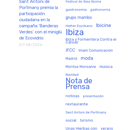
Sant Antoni de
Festival de Ibiza Ibicine
Portmany premia la
gastronomia
gastronomía
participación
grupo mambo
ciudadana en la
Ibicine
campaña 'Banderas
Helher Escribano
Ibiza
Verdes' con el miniglú
de Ecovidrio
Ibiza y Formentera Contra el
Cáncer
07/08/2026
IFCC
Imam Comunicación
moda
Madrid
música
Montse Monsalve
Navidad
Nota de
Prensa
noticias
presentación
restaurante
Sant Antoni de Portmany
social
turismo
Unas Hierbas con
verano