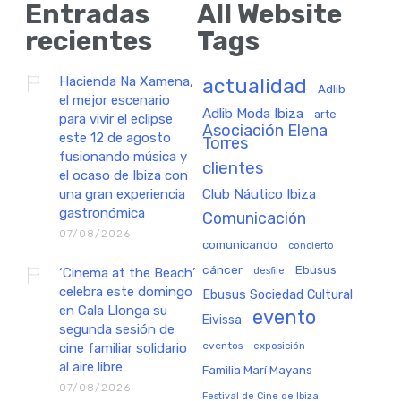
Entradas
All Website
recientes
Tags
Hacienda Na Xamena,
actualidad
Adlib
el mejor escenario
Adlib Moda Ibiza
arte
para vivir el eclipse
Asociación Elena
este 12 de agosto
Torres
fusionando música y
clientes
el ocaso de Ibiza con
una gran experiencia
Club Náutico Ibiza
gastronómica
Comunicación
07/08/2026
comunicando
concierto
cáncer
Ebusus
‘Cinema at the Beach’
desfile
celebra este domingo
Ebusus Sociedad Cultural
en Cala Llonga su
evento
Eivissa
segunda sesión de
eventos
exposición
cine familiar solidario
al aire libre
Familia Marí Mayans
07/08/2026
Festival de Cine de Ibiza