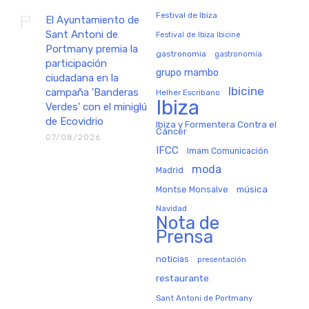
Festival de Ibiza
El Ayuntamiento de
Sant Antoni de
Festival de Ibiza Ibicine
Portmany premia la
gastronomia
gastronomía
participación
grupo mambo
ciudadana en la
Ibicine
campaña 'Banderas
Helher Escribano
Ibiza
Verdes' con el miniglú
de Ecovidrio
Ibiza y Formentera Contra el
Cáncer
07/08/2026
IFCC
Imam Comunicación
moda
Madrid
música
Montse Monsalve
Navidad
Nota de
Prensa
noticias
presentación
restaurante
Sant Antoni de Portmany