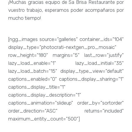
¡Muchas gracias equipo de Sa Brisa Restaurante por
vuestro trabajo, esperamos poder acompañaros por
mucho tiempo!
[ngg_images source="galleries" container_ids="104"
display_type="photocrati-nextgen_pro_mosaic"
row_height="180" margins="5" last_row="justify"
lazy_load_enable="1" lazy_load_initial="35"
lazy_load_batch="15" display_type_view="default"
captions_enabled="0" captions_display_sharing="1"
captions_display_title="1"
captions_display_description="1"
captions_animation="slideup" order_by="sortorder"
order_direction="ASC" returns="included"
maximum_entity_count="500"]