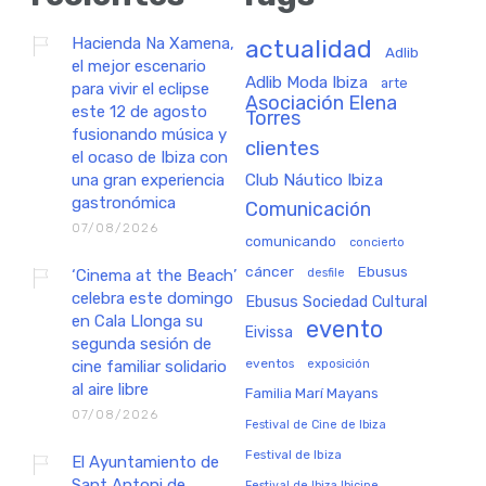
Hacienda Na Xamena,
actualidad
Adlib
el mejor escenario
Adlib Moda Ibiza
arte
para vivir el eclipse
Asociación Elena
este 12 de agosto
Torres
fusionando música y
clientes
el ocaso de Ibiza con
una gran experiencia
Club Náutico Ibiza
gastronómica
Comunicación
07/08/2026
comunicando
concierto
cáncer
Ebusus
‘Cinema at the Beach’
desfile
celebra este domingo
Ebusus Sociedad Cultural
en Cala Llonga su
evento
Eivissa
segunda sesión de
eventos
exposición
cine familiar solidario
al aire libre
Familia Marí Mayans
07/08/2026
Festival de Cine de Ibiza
Festival de Ibiza
El Ayuntamiento de
Sant Antoni de
Festival de Ibiza Ibicine