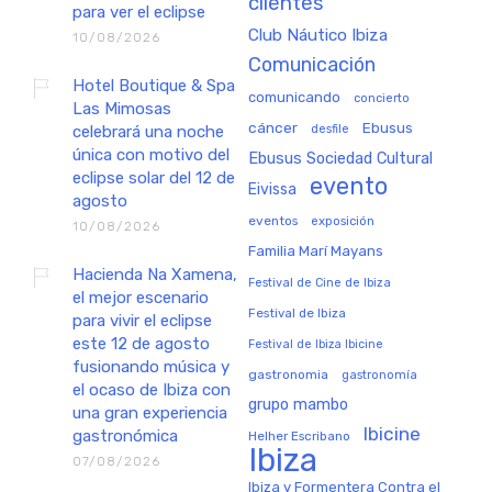
clientes
para ver el eclipse
Club Náutico Ibiza
10/08/2026
Comunicación
Hotel Boutique & Spa
comunicando
concierto
Las Mimosas
cáncer
Ebusus
celebrará una noche
desfile
única con motivo del
Ebusus Sociedad Cultural
eclipse solar del 12 de
evento
Eivissa
agosto
eventos
exposición
10/08/2026
Familia Marí Mayans
Hacienda Na Xamena,
Festival de Cine de Ibiza
el mejor escenario
Festival de Ibiza
para vivir el eclipse
este 12 de agosto
Festival de Ibiza Ibicine
fusionando música y
gastronomia
gastronomía
el ocaso de Ibiza con
grupo mambo
una gran experiencia
Ibicine
gastronómica
Helher Escribano
Ibiza
07/08/2026
Ibiza y Formentera Contra el