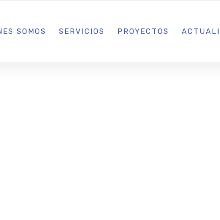
L IBIZA · MADRID · BARCELONA
NES SOMOS
SERVICIOS
PROYECTOS
ACTUAL
ón Elena Torr
ación Contra e
oski presentan