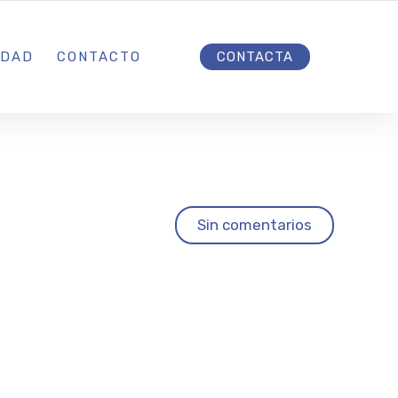
INICIO
IDAD
CONTACTO
CONTACTA
es por
Sin comentarios
l
 su I