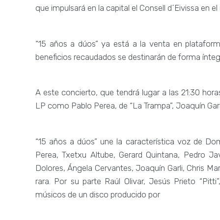
que impulsará en la capital el Consell d´Eivissa en e
“15 años a dúos” ya está a la venta en plataform
beneficios recaudados se destinarán de forma íntegr
A este concierto, que tendrá lugar a las 21:30 hora
LP como Pablo Perea, de “La Trampa”, Joaquín Garl
“15 años a dúos” une la característica voz de D
Perea, Txetxu Altube, Gerard Quintana, Pedro Ja
Dolores, Ángela Cervantes, Joaquín Garli, Chris Ma
rara. Por su parte Raúl Olivar, Jesús Prieto “Pit
músicos de un disco producido por