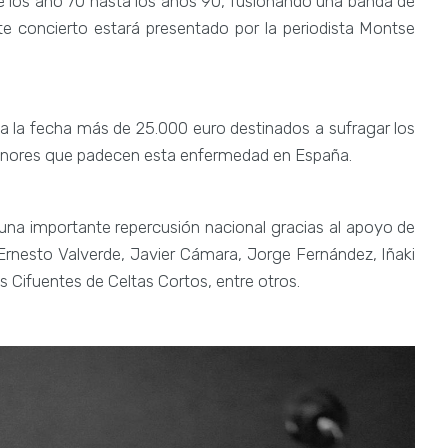
sde los año 70 hasta los años 90, fusionando una banda de
e concierto estará presentado por la periodista Montse
a la fecha más de 25.000 euro destinados a sufragar los
enores que padecen esta enfermedad en España.
una importante repercusión nacional gracias al apoyo de
Ernesto Valverde, Javier Cámara, Jorge Fernández, Iñaki
Cifuentes de Celtas Cortos, entre otros.