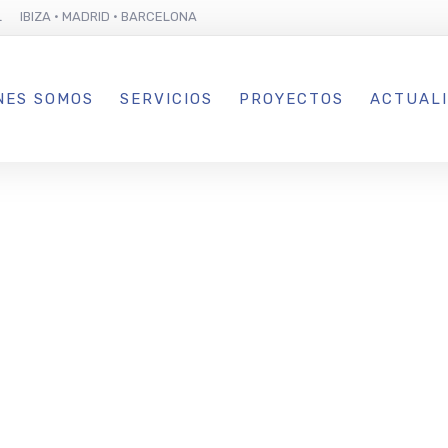
L IBIZA · MADRID · BARCELONA
NES SOMOS
SERVICIOS
PROYECTOS
ACTUAL
ech presenta
tal “15 años a
 beneficios s