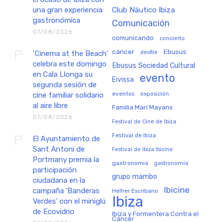
una gran experiencia
Club Náutico Ibiza
gastronómica
Comunicación
07/08/2026
comunicando
concierto
cáncer
Ebusus
‘Cinema at the Beach’
desfile
celebra este domingo
Ebusus Sociedad Cultural
en Cala Llonga su
evento
Eivissa
segunda sesión de
eventos
exposición
cine familiar solidario
al aire libre
Familia Marí Mayans
07/08/2026
Festival de Cine de Ibiza
Festival de Ibiza
El Ayuntamiento de
Sant Antoni de
Festival de Ibiza Ibicine
Portmany premia la
gastronomia
gastronomía
participación
grupo mambo
ciudadana en la
Ibicine
campaña 'Banderas
Helher Escribano
Ibiza
Verdes' con el miniglú
de Ecovidrio
Ibiza y Formentera Contra el
Cáncer