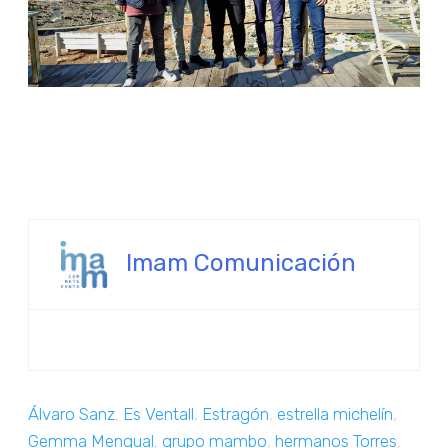
Imam Comunicación
Álvaro Sanz
,
Es Ventall
,
Estragón
,
estrella michelín
,
Gemma Mengual
,
grupo mambo
,
hermanos Torres
,