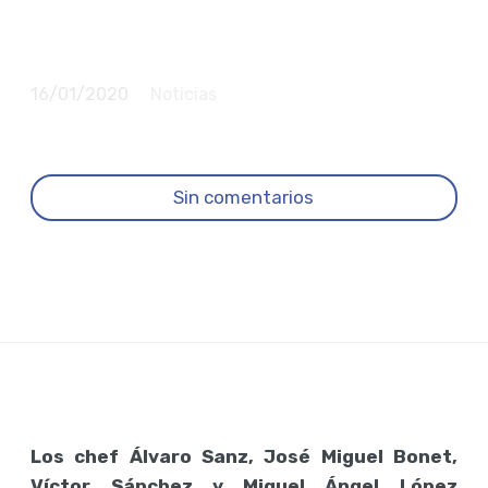
“showcooking” ibicenco
con los hermanos Torres
16/01/2020
Noticias
Sin comentarios
Los chef Álvaro Sanz, José Miguel Bonet,
Víctor Sánchez y Miguel Ángel López