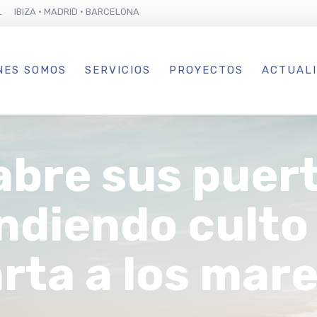
L IBIZA · MADRID · BARCELONA
NES SOMOS
SERVICIOS
PROYECTOS
ACTUAL
bre sus puert
indiendo culto
rta a los mar