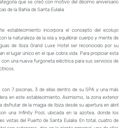
ategoría que se creó con motivo del décimo aniversario
cas de la Bahía de Santa Eulalia.
te establecimiento incorpora el concepto del ecolujo
on la naturaleza de la isla y equilibrar cuerpo y mente de
 Aguas de Ibiza Grand Luxe Hotel ser reconocido por su
 el lugar único en el que cobra vida. Para propiciar esta
 con una nueva furgoneta eléctrica para sus servicios de
ctricos.
 con 7 piscinas, 3 de ellas dentro de su SPA y una más
dera en este establecimiento. Asimismo, la zona exterior
a disfrutar de la magia de Ibiza desde su apertura en abril
con una Infinity Pool, ubicada en la azotea, donde los
 vistas del Puerto de Santa Eulalia. En total, cuatro de
l son exteriores, dos en la planta principal, una de ellas