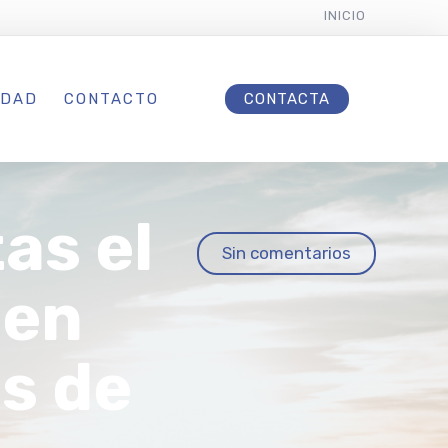
INICIO
IDAD
CONTACTO
CONTACTA
as el
Sin comentarios
 en
es de