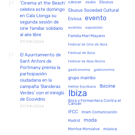
cáncer
Ebusus
‘Cinema at the Beach’
desfile
celebra este domingo
Ebusus Sociedad Cultural
en Cala Llonga su
evento
Eivissa
segunda sesión de
eventos
exposición
cine familiar solidario
al aire libre
Familia Marí Mayans
07/08/2026
Festival de Cine de Ibiza
Festival de Ibiza
El Ayuntamiento de
Sant Antoni de
Festival de Ibiza Ibicine
Portmany premia la
gastronomia
gastronomía
participación
grupo mambo
ciudadana en la
Ibicine
campaña 'Banderas
Helher Escribano
Ibiza
Verdes' con el miniglú
de Ecovidrio
Ibiza y Formentera Contra el
Cáncer
07/08/2026
IFCC
Imam Comunicación
moda
Madrid
música
Montse Monsalve