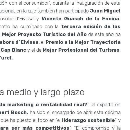
xión con el consumidor”, durante la inauguración de esta
rnacional, en la que también han participado
Juan Miguel
Insular d’Eivissa y
Vicente Guasch de la Encina
,
cuentro ha culminado con la
tercera edición de los
l
Mejor Proyecto Turístico del Año
de este año ha
abors d´Eivissa
; el
Premio a la Mejor Trayectoria
 Cap Blanc
y el de
Mejor Profesional del Turismo
,
urel.
a medio y largo plazo
de marketing o rentabilidad real?’
, el experto en
bert Bosch,
ha sido el encargado de abrir esta décima
 que ha puesto el foco en “el
liderazgo sostenible
” y
para ser más competitivos
”. “El compromiso y la