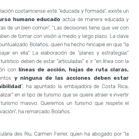
lación costarricense esté “educada y formada”, existe un
urso humano educado
actúa de manera educada y
aras de un bien común”. “Las decisiones tiene que ver con
deben de tomar con visión a medio y largo plazo. La clave
ha puntualizado Bolaños, quien ha hecho hincapié en que “la
ajar en ella”. La elaboración de “planes y estrategias”
urístico deben de estar “articuladas” e ir “en línea con la
ción con
líneas de acción, hojas de ruta claras,
entos
y ninguna de las acciones deben estar
ibilidad
”, ha apuntado la embajadora de Costa Rica,
zar” en el tipo de turismo que se quiere atraer e invertir
turismo masivo. Queremos un turismo que respete el
rvación”, ha remarcado Bolaños.
ulària des Riu, Carmen Ferrer, quien ha abogado por "la