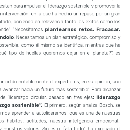
itan para impulsar el liderazgo sostenible y promover la
 intervención, en la que ha hecho un repaso por un gran
ntado, poniendo en relevancia tanto los éxitos como los
rende”. “Necesitamos
plantearnos retos. Fracasar,
ándolo
. Necesitamos un plan estratégico, compromiso y
ostenible, como él mismo se identifica, mientras que ha
ué tipo de huellas queremos dejar en el planeta?”, es
a incidido notablemente el experto, es, en su opinión, uno
ra avanzar hacia un futuro más sostenible”. Para alcanzar
de “liderazgo circular, basado en tres ejes
: liderazgo
azgo sostenible”.
El primero, según analiza Bosch, se
bemos aprender a autoliderarnos, que es una de nuestras
os hábitos, actitudes, nuestra inteligencia emocional…
 nuestros valores. Sin esto, falla todo”, ha explicado el