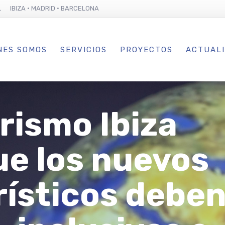
L IBIZA · MADRID · BARCELONA
NES SOMOS
SERVICIOS
PROYECTOS
ACTUAL
urismo Ibiza
ue los nuevos
ísticos deben