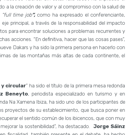
do a la creación de valor y al compromiso con la salud de
n
“full time job
”,
como ha expresado el conferenciante,
 eje principal, a través de la responsabilidad del impacto
tos para encontrar soluciones a problemas recurrentes y
has acciones. “En definitiva, hacer que las cosas pases”,
 nueve Dakars y ha sido la primera persona en hacerlo con
cimas de las montañas más altas de cada continente, el
y circular
” ha sido el título de la primera mesa redonda
ez Beneyto
, periodista especializado en turismo y en
nda Na Xamena Ibiza, ha sido uno de los participantes de
mos proyectos de su establecimiento, que busca poner en
s recuperar el sentido común de los ibicencos, que con muy
mejorar la sostenibilidad”, ha destacado.
Jorge Sáinz
en fiscalidad, también presente en el debate, ha hecho