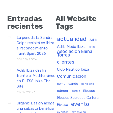
Entradas
All Website
recientes
Tags
La periodista Sandra
actualidad
Adlib
Golpe recibirá en Ibiza
Adlib Moda Ibiza
arte
el reconocimiento
Asociación Elena
Tanit Spirit 2026
Torres
03/08/2026
clientes
Club Náutico Ibiza
Adlib Ibiza desfila
frente al Mediterráneo
Comunicación
en BLESS Ibiza The
comunicando
concierto
Site
cáncer
Ebusus
desfile
31/07/2026
Ebusus Sociedad Cultural
Organic Design acoge
evento
Eivissa
una subasta benéfica
eventos
exposición