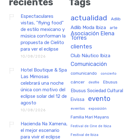
recientes
Tags
Espectaculares
actualidad
Adlib
vistas, "flying food"
Adlib Moda Ibiza
arte
de estilo mexicano y
Asociación Elena
música conforman la
Torres
propuesta de Cielito
clientes
para ver el eclipse
Club Náutico Ibiza
10/08/2026
Comunicación
Hotel Boutique & Spa
comunicando
concierto
Las Mimosas
cáncer
Ebusus
celebrará una noche
desfile
única con motivo del
Ebusus Sociedad Cultural
eclipse solar del 12 de
evento
Eivissa
agosto
eventos
exposición
10/08/2026
Familia Marí Mayans
Hacienda Na Xamena,
Festival de Cine de Ibiza
el mejor escenario
Festival de Ibiza
para vivir el eclipse