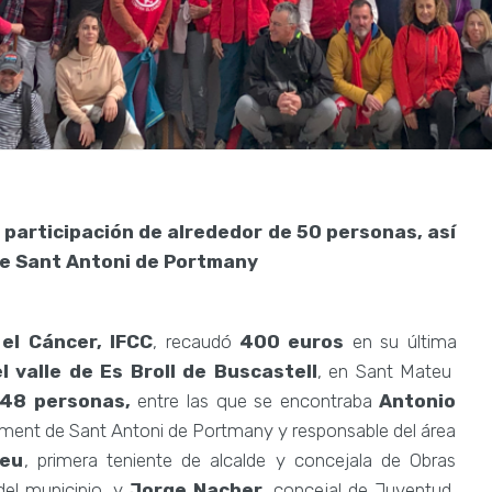
 participación de alrededor de 50 personas, así
e Sant Antoni de Portmany
el Cáncer, IFCC
, recaudó
400 euros
en su última
l valle de
Es Broll de Buscastell
, en Sant Mateu
48 personas,
entre las que se encontraba
Antonio
ament de Sant Antoni de Portmany y responsable del área
eu
, primera teniente de alcalde y concejala de Obras
del municipio, y
Jorge Nacher
, concejal de Juventud,