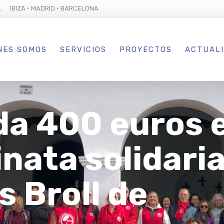
L IBIZA · MADRID · BARCELONA
NES SOMOS
SERVICIOS
PROYECTOS
ACTUAL
da 400 euros 
nata solidaria
Es Broll de